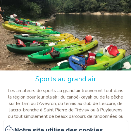
Sports au grand air
Les amateurs de sports au grand air trouveront tout dans
la région pour leur plaisir : du canoë-kayak ou de la pêche
sur le Tarn ou l'Aveyron, du tennis au club de Lescure, de
l’accro-branche à Saint Pierre de Trévisy ou à Puylaurens
ou tout simplement de beaux parcours de randonnées ou
VTT au départ du Pignié !
Notre site utilise des cookies