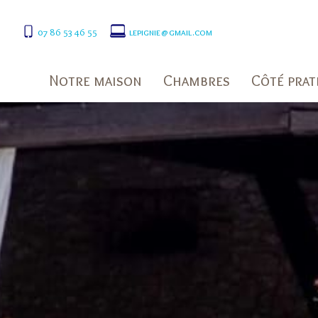
07 86 53 46 55
lepignie@gmail.com
Notre maison
Chambres
Côté prat