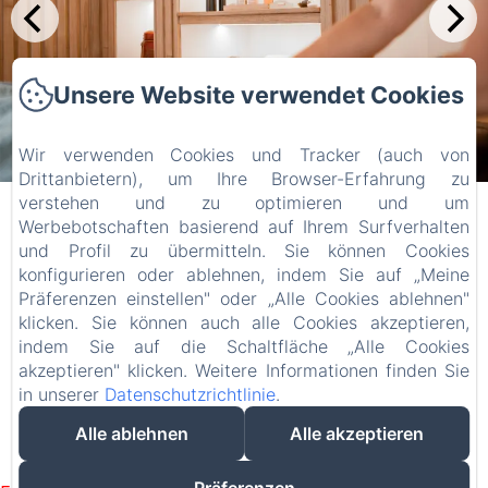
Unsere Website verwendet Cookies
Wir verwenden Cookies und Tracker (auch von
Drittanbietern), um Ihre Browser-Erfahrung zu
verstehen und zu optimieren und um
Le Pignié
Werbebotschaften basierend auf Ihrem Surfverhalten
und Profil zu übermitteln. Sie können Cookies
Datenschutzerklärung
Rechtliche Informationen
konfigurieren oder ablehnen, indem Sie auf „Meine
Cookie-Informationen
Präferenzen einstellen" oder „Alle Cookies ablehnen"
841 Chemin de Pignès, Lescure-d'Albigeois, 81380,
klicken. Sie können auch alle Cookies akzeptieren,
Frankreich
indem Sie auf die Schaltfläche „Alle Cookies
lepignie@gmail.com
akzeptieren" klicken. Weitere Informationen finden Sie
07 86 53 46 55
in unserer
Datenschutzrichtlinie
.
Alle ablehnen
Alle akzeptieren
Powered mit Amenitiz